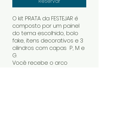
Reservar
O kit PRATA da FESTEJAR é
composto por um painel
do tema escolhido, bolo
fake, itens decorativos e 3
cilindros com capas P, M e
G.
Você recebe o arco
desmontado e os cilindros
um dentro do outro. Os
itens decorativos e bolo
fake vão numa caixa. Cabe
tudo dentro do carro.