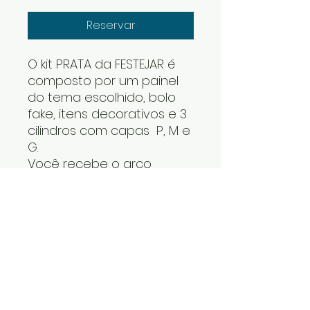
Reservar
O kit PRATA da FESTEJAR é
composto por um painel
do tema escolhido, bolo
fake, itens decorativos e 3
cilindros com capas P, M e
G.
Você recebe o arco
desmontado e os cilindros
um dentro do outro. Os
itens decorativos e bolo
fake vão numa caixa. Cabe
tudo dentro do carro.