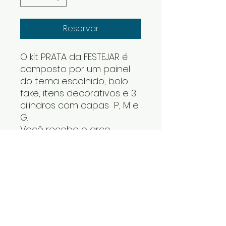
Reservar
O kit PRATA da FESTEJAR é
composto por um painel
do tema escolhido, bolo
fake, itens decorativos e 3
cilindros com capas P, M e
G.
Você recebe o arco
desmontado e os cilindros
um dentro do outro. Os
itens decorativos e bolo
fake vão numa caixa. Cabe
tudo dentro do carro.