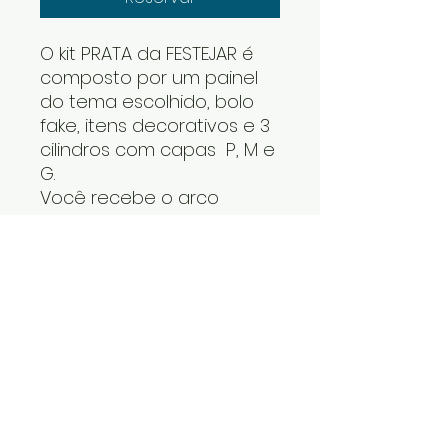
O kit PRATA da FESTEJAR é
composto por um painel
do tema escolhido, bolo
fake, itens decorativos e 3
cilindros com capas P, M e
G.
Você recebe o arco
desmontado e os cilindros
um dentro do outro. Os
itens decorativos e bolo
fake vão numa caixa. Cabe
tudo dentro do carro.