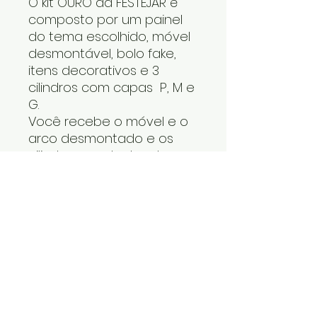
O kit OURO da FESTEJAR é
composto por um painel
do tema escolhido, móvel
desmontável, bolo fake,
itens decorativos e 3
cilindros com capas P, M e
G.
Você recebe o móvel e o
arco desmontado e os
cilindros um dentro do
outro. Os itens decorativos
e bolo fake vão numa
caixa. Cabe tudo dentro
do carro.