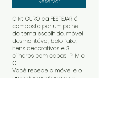
Reservar
O kit OURO da FESTEJAR é
composto por um painel
do tema escolhido, móvel
desmontável, bolo fake,
itens decorativos e 3
cilindros com capas P, M e
G.
Você recebe o móvel e o
arco desmontado e os
cilindros um dentro do
outro. Os itens decorativos
e bolo fake vão numa
caixa. Cabe tudo dentro
do carro.