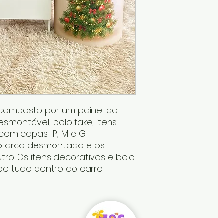
é composto por um painel do
smontável, bolo fake, itens
s com capas P, M e G.
o arco desmontado e os
tro. Os itens decorativos e bolo
be tudo dentro do carro.