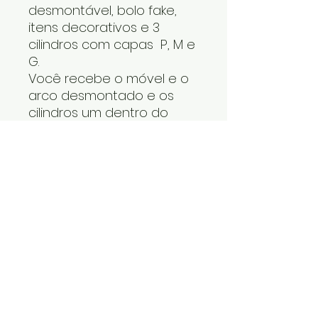
desmontável, bolo fake,
itens decorativos e 3
cilindros com capas P, M e
G.
Você recebe o móvel e o
arco desmontado e os
cilindros um dentro do
outro. O tapete, os itens
decorativos e bolo fake
vão numa caixa. Cabe
tudo dentro do carro.