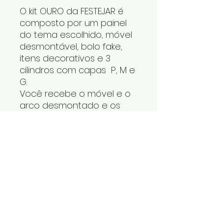
O kit OURO da FESTEJAR é
composto por um painel
do tema escolhido, móvel
desmontável, bolo fake,
itens decorativos e 3
cilindros com capas P, M e
G.
Você recebe o móvel e o
arco desmontado e os
cilindros um dentro do
outro. O tapete, os itens
decorativos e bolo fake
vão numa caixa. Cabe
tudo dentro do carro.