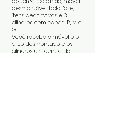
do tema escolhido, móvel
desmontável, bolo fake,
itens decorativos e 3
cilindros com capas P, M e
G.
Você recebe o móvel e o
arco desmontado e os
cilindros um dentro do
outro. O tapete, os itens
decorativos e bolo fake
vão numa caixa. Cabe
tudo dentro do carro.