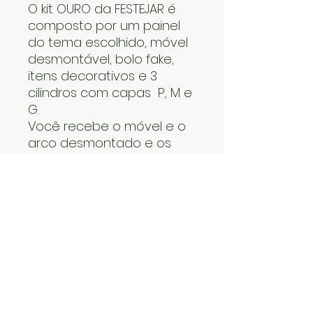
O kit OURO da FESTEJAR é
composto por um painel
do tema escolhido, móvel
desmontável, bolo fake,
itens decorativos e 3
cilindros com capas P, M e
G.
Você recebe o móvel e o
arco desmontado e os
cilindros um dentro do
outro. O tapete, os itens
decorativos e bolo fake
vão numa caixa. Cabe
tudo dentro do carro.