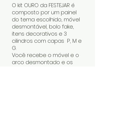
O kit OURO da FESTEJAR é
composto por um painel
do tema escolhido, móvel
desmontável, bolo fake,
itens decorativos e 3
cilindros com capas P, M e
G.
Você recebe o móvel e o
arco desmontado e os
cilindros um dentro do
outro. Os itens decorativos
e bolo fake vão numa
caixa. Cabe tudo dentro
do carro.