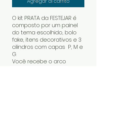
Agregar al carrito
O kit PRATA da FESTEJAR é
composto por um painel
do tema escolhido, bolo
fake, itens decorativos e 3
cilindros com capas P, M e
G.
Você recebe o arco
desmontado e os cilindros
um dentro do outro. Os
itens decorativos e bolo
fake vão numa caixa. Cabe
tudo dentro do carro.