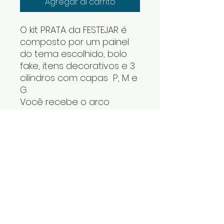
Agregar al carrito
O kit PRATA da FESTEJAR é
composto por um painel
do tema escolhido, bolo
fake, itens decorativos e 3
cilindros com capas P, M e
G.
Você recebe o arco
desmontado e os cilindros
um dentro do outro. Os
itens decorativos e bolo
fake vão numa caixa. Cabe
tudo dentro do carro.