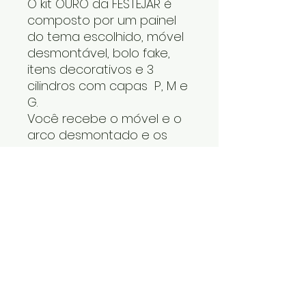
O kit OURO da FESTEJAR é
composto por um painel
do tema escolhido, móvel
desmontável, bolo fake,
itens decorativos e 3
cilindros com capas P, M e
G.
Você recebe o móvel e o
arco desmontado e os
cilindros um dentro do
outro. Os itens decorativos
e bolo fake vão numa
caixa. Cabe tudo dentro
do carro.