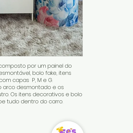
é composto por um painel do
smontável, bolo fake, itens
s com capas P, M e G.
o arco desmontado e os
tro. Os itens decorativos e bolo
be tudo dentro do carro.