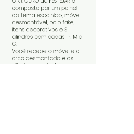
O kit OURO da FESTEJAR é
composto por um painel
do tema escolhido, móvel
desmontável, bolo fake,
itens decorativos e 3
cilindros com capas P, M e
G.
Você recebe o móvel e o
arco desmontado e os
cilindros um dentro do
outro. Os itens decorativos
e bolo fake vão numa
caixa. Cabe tudo dentro
do carro.