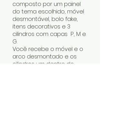
composto por um painel
do tema escolhido, móvel
desmontável, bolo fake,
itens decorativos e 3
cilindros com capas P, M e
G.
Você recebe o móvel e o
arco desmontado e os
cilindros um dentro do
outro. Os itens decorativos
e bolo fake vão numa
caixa. Cabe tudo dentro
do carro.