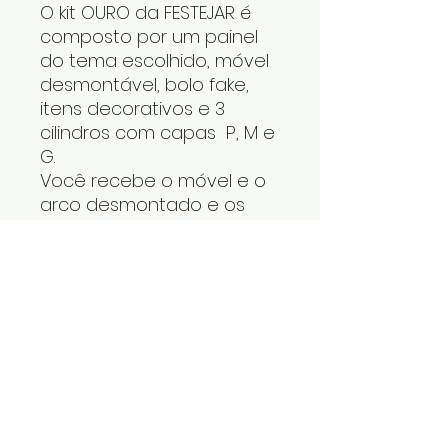
O kit OURO da FESTEJAR é
composto por um painel
do tema escolhido, móvel
desmontável, bolo fake,
itens decorativos e 3
cilindros com capas P, M e
G.
Você recebe o móvel e o
arco desmontado e os
cilindros um dentro do
outro. O tapete, os itens
decorativos e bolo fake
vão numa caixa. Cabe
tudo dentro do carro.