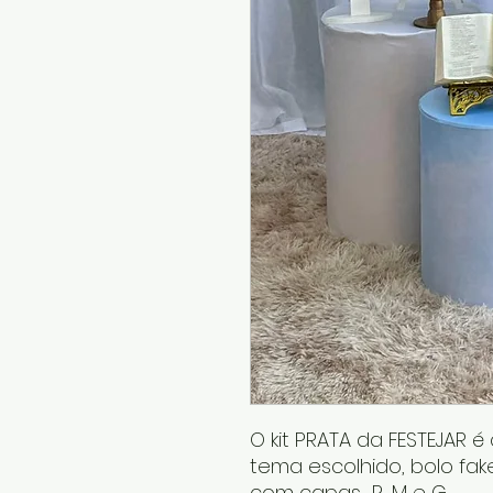
O kit PRATA da FESTEJAR 
tema escolhido, bolo fake
com capas P, M e G.