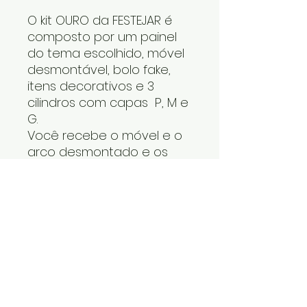
O kit OURO da FESTEJAR é
composto por um painel
do tema escolhido, móvel
desmontável, bolo fake,
itens decorativos e 3
cilindros com capas P, M e
G.
Você recebe o móvel e o
arco desmontado e os
cilindros um dentro do
outro. O tapete, os itens
decorativos e bolo fake
vão numa caixa. Cabe
tudo dentro do carro.