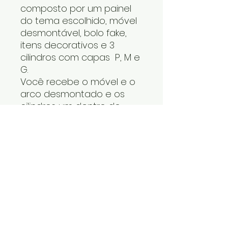
composto por um painel
do tema escolhido, móvel
desmontável, bolo fake,
itens decorativos e 3
cilindros com capas P, M e
G.
Você recebe o móvel e o
arco desmontado e os
cilindros um dentro do
outro. Os itens decorativos
e bolo fake vão numa
caixa. Cabe tudo dentro
do carro.