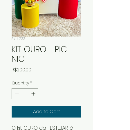
SKU: 233
KIT OURO - PIC
NIC
Price
R$200.00
Quantity
*
Add to Cart
O kit OURO da FESTEJAR é