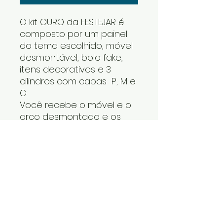
O kit OURO da FESTEJAR é
composto por um painel
do tema escolhido, móvel
desmontável, bolo fake,
itens decorativos e 3
cilindros com capas P, M e
G.
Você recebe o móvel e o
arco desmontado e os
cilindros um dentro do
outro. Os itens decorativos
e bolo fake vão numa
caixa. Cabe tudo dentro
do carro.