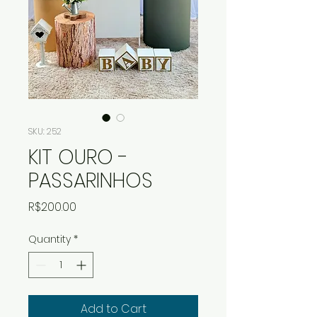
SKU: 252
KIT OURO -
PASSARINHOS
Price
R$200.00
Quantity
*
Add to Cart