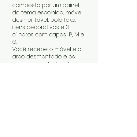
composto por um painel
do tema escolhido, móvel
desmontável, bolo fake,
itens decorativos e 3
cilindros com capas P, M e
G.
Você recebe o móvel e o
arco desmontado e os
cilindros um dentro do
outro. Os itens decorativos
e bolo fake vão numa
caixa. Cabe tudo dentro
do carro.