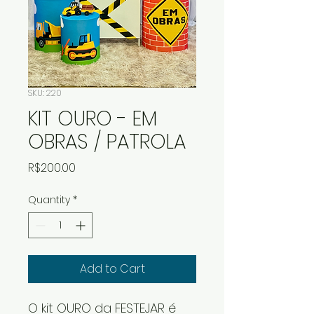
SKU: 220
KIT OURO - EM
OBRAS / PATROLA
Price
R$200.00
Quantity
*
Add to Cart
O kit OURO da FESTEJAR é