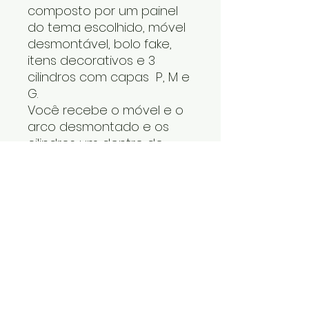
composto por um painel
do tema escolhido, móvel
desmontável, bolo fake,
itens decorativos e 3
cilindros com capas P, M e
G.
Você recebe o móvel e o
arco desmontado e os
cilindros um dentro do
outro. Os itens decorativos
e bolo fake vão numa
caixa. Cabe tudo dentro
do carro.