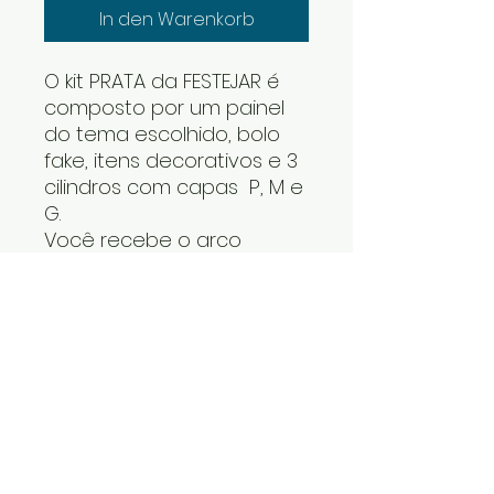
In den Warenkorb
O kit PRATA da FESTEJAR é
composto por um painel
do tema escolhido, bolo
fake, itens decorativos e 3
cilindros com capas P, M e
G.
Você recebe o arco
desmontado e os cilindros
um dentro do outro. Os
itens decorativos e bolo
fake vão numa caixa. Cabe
tudo dentro do carro.