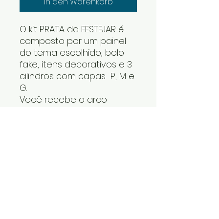
In den Warenkorb
O kit PRATA da FESTEJAR é
composto por um painel
do tema escolhido, bolo
fake, itens decorativos e 3
cilindros com capas P, M e
G.
Você recebe o arco
desmontado e os cilindros
um dentro do outro. Os
itens decorativos e bolo
fake vão numa caixa. Cabe
tudo dentro do carro.