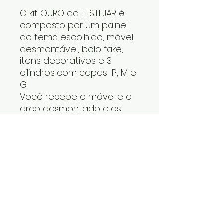
O kit OURO da FESTEJAR é
composto por um painel
do tema escolhido, móvel
desmontável, bolo fake,
itens decorativos e 3
cilindros com capas P, M e
G.
Você recebe o móvel e o
arco desmontado e os
cilindros um dentro do
outro. Os itens decorativos
e bolo fake vão numa
caixa. Cabe tudo dentro
do carro.