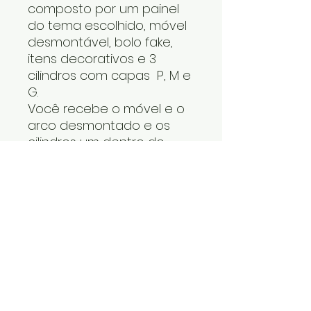
composto por um painel
do tema escolhido, móvel
desmontável, bolo fake,
itens decorativos e 3
cilindros com capas P, M e
G.
Você recebe o móvel e o
arco desmontado e os
cilindros um dentro do
outro. Os itens decorativos
e bolo fake vão numa
caixa. Cabe tudo dentro
do carro.