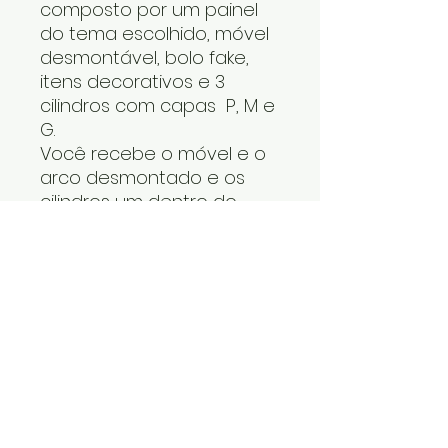
composto por um painel
do tema escolhido, móvel
desmontável, bolo fake,
itens decorativos e 3
cilindros com capas P, M e
G.
Você recebe o móvel e o
arco desmontado e os
cilindros um dentro do
outro. Os itens decorativos
e bolo fake vão numa
caixa. Cabe tudo dentro
do carro.