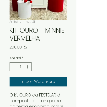
Artikelnummer: 121
KIT OURO - MINNIE
VERMELHA
Preis
200,00 R$
Anzahl
*
In den Warenkorb
O kit OURO da FESTEJAR é
composto por um painel
do tema escolhido, móvel