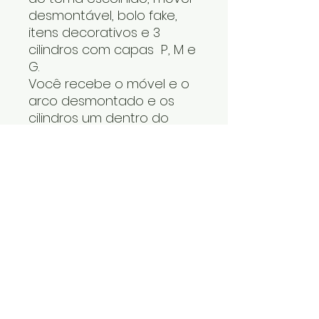
desmontável, bolo fake,
itens decorativos e 3
cilindros com capas P, M e
G.
Você recebe o móvel e o
arco desmontado e os
cilindros um dentro do
outro. O tapete, os itens
decorativos e bolo fake
vão numa caixa. Cabe
tudo dentro do carro.