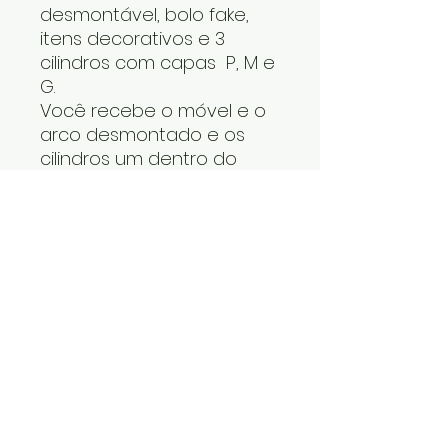
desmontável, bolo fake,
itens decorativos e 3
cilindros com capas P, M e
G.
Você recebe o móvel e o
arco desmontado e os
cilindros um dentro do
outro. O tapete, os itens
decorativos e bolo fake
vão numa caixa. Cabe
tudo dentro do carro.