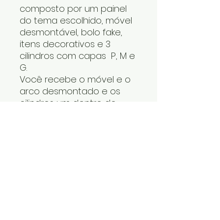
composto por um painel
do tema escolhido, móvel
desmontável, bolo fake,
itens decorativos e 3
cilindros com capas P, M e
G.
Você recebe o móvel e o
arco desmontado e os
cilindros um dentro do
outro. Os itens decorativos
e bolo fake vão numa
caixa. Cabe tudo dentro
do carro.