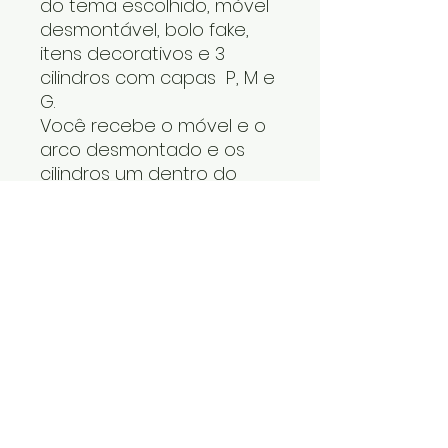
do tema escolhido, móvel
desmontável, bolo fake,
itens decorativos e 3
cilindros com capas P, M e
G.
Você recebe o móvel e o
arco desmontado e os
cilindros um dentro do
outro. Os itens decorativos
e bolo fake vão numa
caixa. Cabe tudo dentro
do carro.